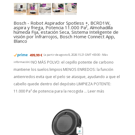
Bosch - Robot Aspirador Spotless +, BCRD1W,
aspira y friega, Potencia 11.000 Pa², Almohadilla
húmeda Fija, estación Seca, Sistema Inteligente de
visión por Infrarrojos, Bosch Home Connect App,
Blanco
499,99 €
(a partir de agosto 8, 2026 15:21 GMT +00:00 -
Más
NO MÁS POLVO: el cepillo potente de carbono
información
)
mantiene los suelos limpios MENOS ENREDOS: la función
antienredos evita que el pelo se atasque, ayudando a que el
cabello quede dentro del depósito LIMPIEZA POTENTE:
11.000 Pa² de potencia para la recogida ...
Leer más