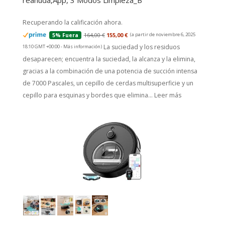
reanuda,App, 3 Modos Limpieza_B
Recuperando la calificación ahora.
164,00 €
155,00 €
(a partir de noviembre 6, 2025
5% Fuera
La suciedad y los residuos
18:10 GMT +00:00 -
Más información
)
desaparecen; encuentra la suciedad, la alcanza y la elimina,
gracias a la combinación de una potencia de succión intensa
de 7000 Pascales, un cepillo de cerdas multisuperficie y un
cepillo para esquinas y bordes que elimina...
Leer más