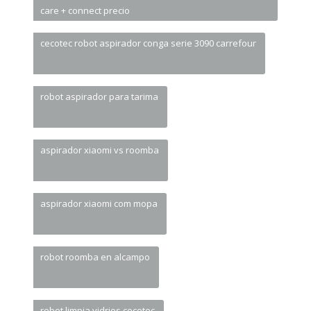
care + connect precio
cecotec robot aspirador conga serie 3090 carrefour
robot aspirador para tarima
aspirador xiaomi vs roomba
aspirador xiaomi com mopa
robot roomba en alcampo
robot limpia vidrios cecotec