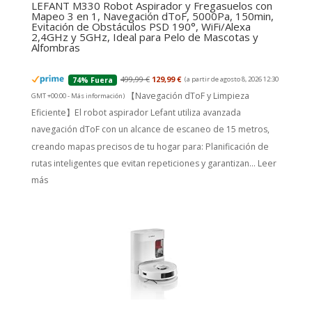
LEFANT M330 Robot Aspirador y Fregasuelos con
Mapeo 3 en 1, Navegación dToF, 5000Pa, 150min,
Evitación de Obstáculos PSD 190°, WiFi/Alexa
2,4GHz y 5GHz, Ideal para Pelo de Mascotas y
Alfombras
499,99 €
129,99 €
(a partir de agosto 8, 2026 12:30
74% Fuera
【Navegación dToF y Limpieza
GMT +00:00 -
Más información
)
Eficiente】El robot aspirador Lefant utiliza avanzada
navegación dToF con un alcance de escaneo de 15 metros,
creando mapas precisos de tu hogar para: Planificación de
rutas inteligentes que evitan repeticiones y garantizan...
Leer
más