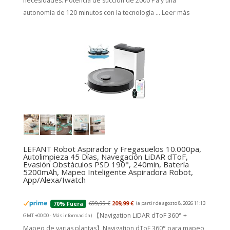
necesidades. Potencia de succión de 2000 Pa y una
autonomía de 120 minutos con la tecnología ...
Leer más
LEFANT Robot Aspirador y Fregasuelos 10.000pa,
Autolimpieza 45 Días, Navegación LiDAR dToF,
Evasión Obstáculos PSD 190°, 240min, Batería
5200mAh, Mapeo Inteligente Aspiradora Robot,
App/Alexa/Iwatch
699,99 €
209,99 €
(a partir de agosto 8, 2026 11:13
70% Fuera
【Navigation LiDAR dToF 360° +
GMT +00:00 -
Más información
)
Mapeo de varias plantas】Navigation dToF 360° para mapeo