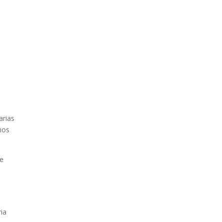
arias
mos
de
ia