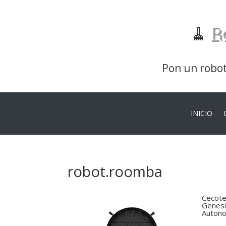
🧹
R
Pon un robot 
INICIO
robot.roomba
Cecote
Genesi
Autono