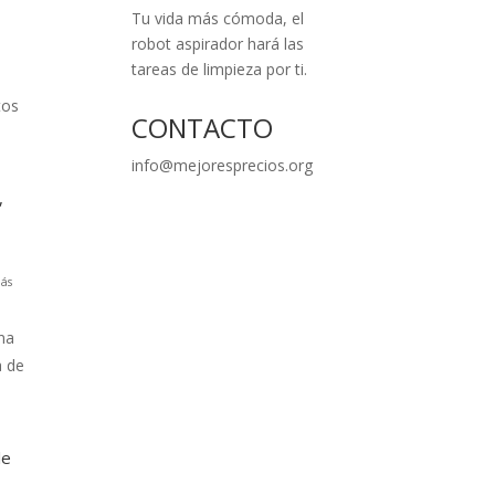
Tu vida más cómoda, el
robot aspirador hará las
tareas de limpieza por ti.
tos
CONTACTO
info@mejoresprecios.org
,
ás
na
a de
le