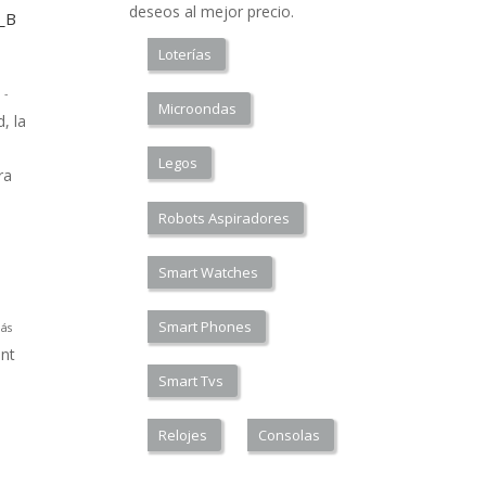
deseos al mejor precio.
a_B
Loterías
 -
Microondas
, la
Legos
ra
Robots Aspiradores
Smart Watches
Smart Phones
ás
nt
Smart Tvs
Relojes
Consolas