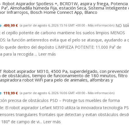
- Robot Aspirador Spotless +, BCRD1W, aspira y friega, Potencia
Pa², Almohadilla húmeda Fija, estación Seca, Sistema Inteligente
 por Infrarrojos, Bosch Home Connect App, Blanco
NO MÁ
499,99 €
(a partir de agosto 6, 2026 15:16 GMT +00:00 -
Más información
)
el cepillo potente de carbono mantiene los suelos limpios MENOS
: la función antienredos evita que el pelo se atasque, ayudando a 
llo quede dentro del depósito LIMPIEZA POTENTE: 11.000 Pa² de
a para la recogida ...
Leer más
 Robot aspirador M310, 4500 Pa, superdelgado, con prevenció
a de obstáculos, tiempo de funcionamiento de 180 minutos, filtro
aspiradora robot WiFi para pelo de animales, alfombras y
119,99 €
(a partir de agosto 6, 2026 16:06 GMT +00:00 -
Más información
)
ción precisa de obstáculos PSD – Protege tus muebles de forma
le: El robot aspirador Lefant M310 utiliza la innovadora tecnología P
ensores triangulares frontales que detectan y evitan obstáculos desd
180° de campo de vi...
Leer más