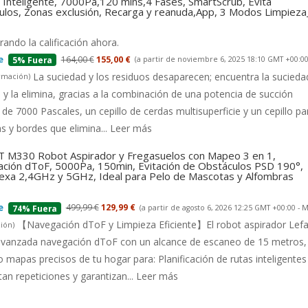
Inteligente, 7000Pa,120 mins,4 Fases, SmartScrub, Evita
ulos, Zonas exclusión, Recarga y reanuda,App, 3 Modos Limpiez
ando la calificación ahora.
164,00 €
155,00 €
(a partir de noviembre 6, 2025 18:10 GMT +00:00
5% Fuera
La suciedad y los residuos desaparecen; encuentra la suciedad
rmación
)
 y la elimina, gracias a la combinación de una potencia de succión
 de 7000 Pascales, un cepillo de cerdas multisuperficie y un cepillo pa
s y bordes que elimina...
Leer más
 M330 Robot Aspirador y Fregasuelos con Mapeo 3 en 1,
ción dToF, 5000Pa, 150min, Evitación de Obstáculos PSD 190°,
lexa 2,4GHz y 5GHz, Ideal para Pelo de Mascotas y Alfombras
499,99 €
129,99 €
(a partir de agosto 6, 2026 12:25 GMT +00:00 -
M
74% Fuera
【Navegación dToF y Limpieza Eficiente】El robot aspirador Lefa
ión
)
 avanzada navegación dToF con un alcance de escaneo de 15 metros,
 mapas precisos de tu hogar para: Planificación de rutas inteligentes
tan repeticiones y garantizan...
Leer más