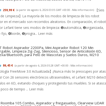
【Seis
259,99 €
(a partir de agosto 6, 2026 03:05 GMT +00:00 -
Más información
)
de Limpieza】La mayoría de los modos de limpieza de los robot
or en el mercado son recorridos aleatorios. En comparación, el robot
or Lefant tiene seis modos de limpieza: ➊automática, ➋organizada,
fijo, ➍borde, ➎progra...
Leer más
 Robot Aspirador 2200Pa, Mini Aspirador Robot 120 Min
gable, Limpieza Zig-Zag, Silencioso, Sensor de Anticolisión 6D,
exa/Bluetooth, para Pelo de Mascotas y Suelos Duros, M210
86,45 €
(a partir de agosto 6, 2026 05:28 GMT +00:00 -
Más información
)
logía FreeMove 3.0 Actualizada】¡Nunca más te preocupes por ata
s! Con 26 sensores electrónicos ultrasensibles, el Lefant M210 detec
los en 6D, evitando choques y protegiendo tus muebles. Si se atasca
 poco de tiempo ...
Leer más
 Roomba 105 Combo, Aspirador y friegasuelos, Clearview LiDAR