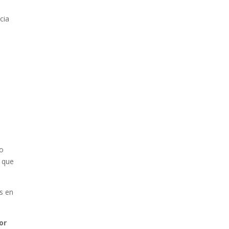
cia
do
o que
s en
or