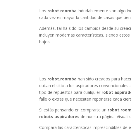
Los
robot.roomba
indudablemente son algo ind
cada vez es mayor la cantidad de casas que tien
Además, tal ha sido los cambios desde su creac
incluyen modernas características, siendo esto
bajos.
Los
robot.roomba
han sido creados para hace
quitan el sitio a los aspiradores convencionales
tipo de repuestos para cualquier
robot aspirad
falle o extras que necesiten reponerse cada cie
Si estás pensando en comprarte un
robot.roo
robots aspiradores
de nuestra página. Visuali
Compara las características imprescindibles de es