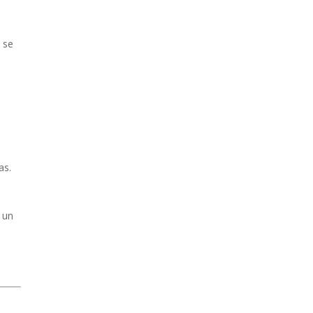
 se
as.
 un