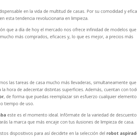
ispensable en la vida de multitud de casas. Por su comodidad y efica
en esta tendencia revolucionaria en limpieza.
ión que a día de hoy el mercado nos ofrece infinidad de modelos que
s mucho más comprados, eficaces y, lo que es mejor, a precios más
rnos las tareas de casa mucho más llevaderas, simultaneamente que
 a la hora de adecentar distintas superficies. Además, cuentan con to
or
, de forma que puedas reemplazar sin esfuerzo cualquier element
rto tiempo de uso.
mba
este es el momento ideal. Infórmate de la variedad de descuento
zarás la marca que más encaje con tus ilusiones de limpieza de casa.
tos dispositivos para así decidirte en la selección del
robot aspirad