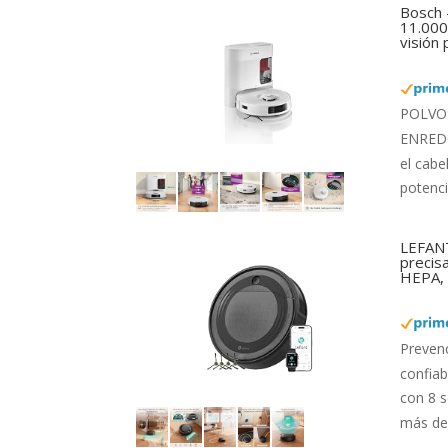
Bosch 
11.000 
visión
POLVO: 
ENREDOS
el cabe
potenci
LEFANT
precis
HEPA, 
Preven
confiab
con 8 s
más de 