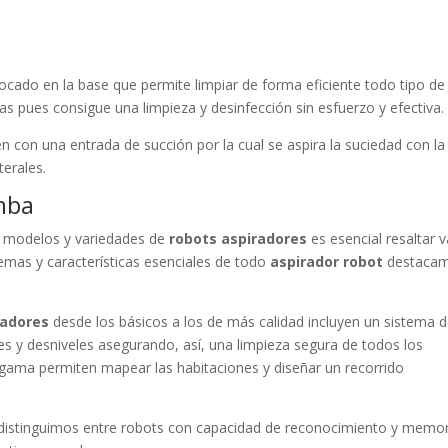
olocado en la base que permite limpiar de forma eficiente todo tipo de
s pues consigue una limpieza y desinfección sin esfuerzo y efectiva.
enen con una entrada de succión por la cual se aspira la suciedad con la
terales.
omba
os modelos y variedades de
robots aspiradores
es esencial resaltar v
emas y características esenciales de todo
aspirador robot
destaca
radores
desde los básicos a los de más calidad incluyen un sistema 
es y desniveles asegurando, así, una limpieza segura de todos los
 gama permiten mapear las habitaciones y diseñar un recorrido
a distinguimos entre robots con capacidad de reconocimiento y memor