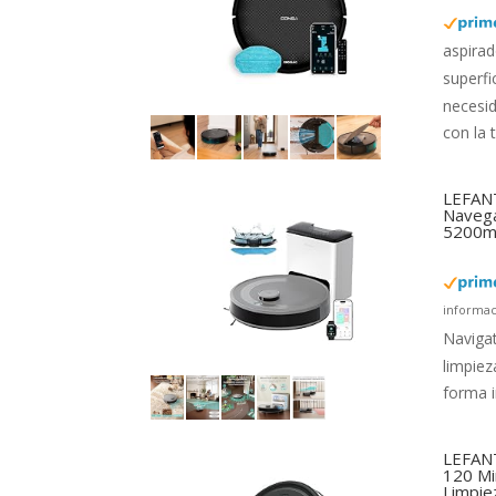
aspirad
superfi
necesi
con la 
LEFANT
Navega
5200mA
informac
Navigat
limpiez
forma i
LEFANT
120 Mi
Limpie