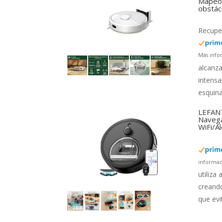
Mapeo 
obstác
Recuper
Más info
alcanza
intensa
esquina
LEFANT
Navega
WiFi/A
informac
utiliza
creando
que evi