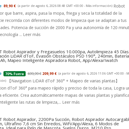
Robot
89,90 €
(a partir de agosto 6, 2026 08:48 GMT +00:00 -
Más información
)
or que barre, aspira, pasa la mopa, friega y seca la totalidad de la
cie recorrida con diferentes modos de limpieza que se adaptan a tus
dades. Potencia de succión de 2000 Pa y una autonomía de 120 minu
tecnología ...
Leer más
 Robot Aspirador y Fregasuelos 10.000pa, Autolimpieza 45 Días
ción LiDAR dToF, Evasión Obstáculos PSD 190°, 240min, Batería
h, Mapeo Inteligente Aspiradora Robot, App/Alexa/Iwatch
699,99 €
209,99 €
(a partir de agosto 6, 2026 11:06 GMT +00:00 -
M
70% Fuera
【Navigation LiDAR dToF 360° + Mapeo de varias plantas】
ión
)
ion dToF 360° para mapeo rápido y preciso de toda la casa, Logra u
a eficiente. Crea automáticamente mapas de varias plantas y planific
nteligente las rutas de limpieza,...
Leer más
 Robot Aspirador, 2200Pa Succión, Robot Aspirador Autocargab
n, Ultrafino 7,6 cm Sin Enredos, WiFi/App/Alexa, 6 Modos de
za, Ideal para Pelo de Mascota, Suelos Duros, M210 Pro