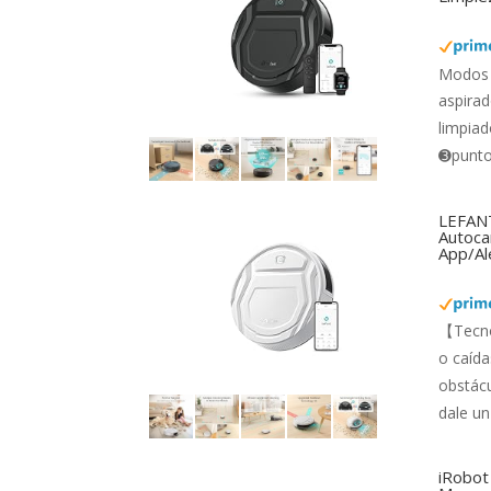
Modos 
aspirad
limpiad
➌punto 
LEFANT
Autocar
App/Al
【Tecno
o caída
obstácu
dale un
iRobot