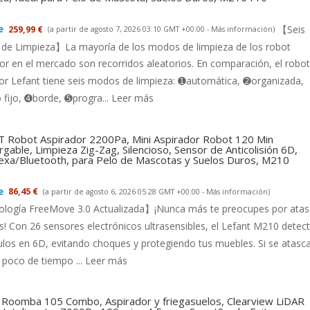
【Seis
259,99 €
(a partir de agosto 7, 2026 03:10 GMT +00:00 -
Más información
)
de Limpieza】La mayoría de los modos de limpieza de los robot
or en el mercado son recorridos aleatorios. En comparación, el robot
or Lefant tiene seis modos de limpieza: ➊automática, ➋organizada,
fijo, ➍borde, ➎progra...
Leer más
 Robot Aspirador 2200Pa, Mini Aspirador Robot 120 Min
gable, Limpieza Zig-Zag, Silencioso, Sensor de Anticolisión 6D,
exa/Bluetooth, para Pelo de Mascotas y Suelos Duros, M210
86,45 €
(a partir de agosto 6, 2026 05:28 GMT +00:00 -
Más información
)
logía FreeMove 3.0 Actualizada】¡Nunca más te preocupes por ata
s! Con 26 sensores electrónicos ultrasensibles, el Lefant M210 detec
los en 6D, evitando choques y protegiendo tus muebles. Si se atasca
 poco de tiempo ...
Leer más
 Roomba 105 Combo, Aspirador y friegasuelos, Clearview LiDAR