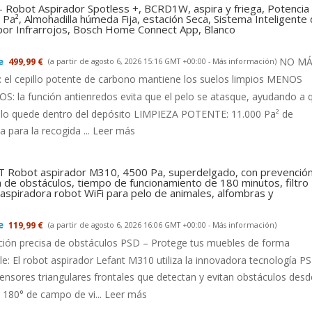
- Robot Aspirador Spotless +, BCRD1W, aspira y friega, Potencia
Pa², Almohadilla húmeda Fija, estación Seca, Sistema Inteligente
 por Infrarrojos, Bosch Home Connect App, Blanco
NO MÁ
499,99 €
(a partir de agosto 6, 2026 15:16 GMT +00:00 -
Más información
)
el cepillo potente de carbono mantiene los suelos limpios MENOS
: la función antienredos evita que el pelo se atasque, ayudando a 
llo quede dentro del depósito LIMPIEZA POTENTE: 11.000 Pa² de
a para la recogida ...
Leer más
 Robot aspirador M310, 4500 Pa, superdelgado, con prevenció
a de obstáculos, tiempo de funcionamiento de 180 minutos, filtro
aspiradora robot WiFi para pelo de animales, alfombras y
119,99 €
(a partir de agosto 6, 2026 16:06 GMT +00:00 -
Más información
)
ción precisa de obstáculos PSD – Protege tus muebles de forma
le: El robot aspirador Lefant M310 utiliza la innovadora tecnología P
ensores triangulares frontales que detectan y evitan obstáculos desd
180° de campo de vi...
Leer más