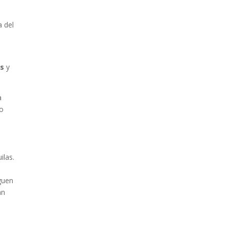
 del
es
y
a
 o
ilas.
guen
an