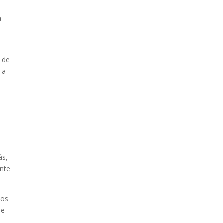
a
d de
 a
ás,
ente
tos
de