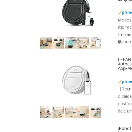
Modos 
aspirad
limpiad
➌punto 
LEFANT
Autocar
App/Al
【Tecno
o caída
obstácu
dale un
iRobot