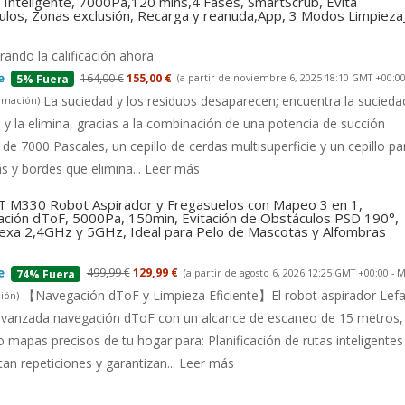
Inteligente, 7000Pa,120 mins,4 Fases, SmartScrub, Evita
ulos, Zonas exclusión, Recarga y reanuda,App, 3 Modos Limpiez
ando la calificación ahora.
164,00 €
155,00 €
(a partir de noviembre 6, 2025 18:10 GMT +00:00
5% Fuera
La suciedad y los residuos desaparecen; encuentra la suciedad
rmación
)
 y la elimina, gracias a la combinación de una potencia de succión
 de 7000 Pascales, un cepillo de cerdas multisuperficie y un cepillo pa
s y bordes que elimina...
Leer más
 M330 Robot Aspirador y Fregasuelos con Mapeo 3 en 1,
ción dToF, 5000Pa, 150min, Evitación de Obstáculos PSD 190°,
lexa 2,4GHz y 5GHz, Ideal para Pelo de Mascotas y Alfombras
499,99 €
129,99 €
(a partir de agosto 6, 2026 12:25 GMT +00:00 -
M
74% Fuera
【Navegación dToF y Limpieza Eficiente】El robot aspirador Lefa
ión
)
 avanzada navegación dToF con un alcance de escaneo de 15 metros,
 mapas precisos de tu hogar para: Planificación de rutas inteligentes
tan repeticiones y garantizan...
Leer más