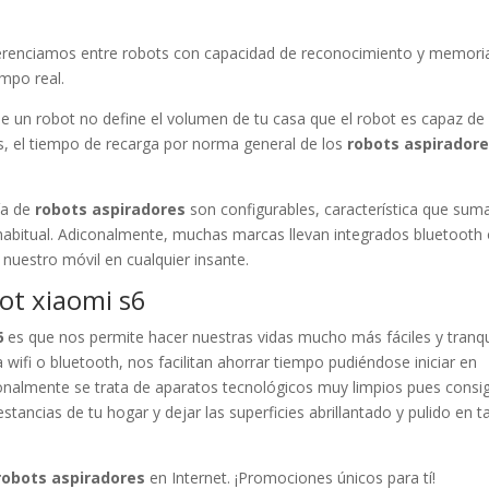
ferenciamos entre robots con capacidad de reconocimiento y memoria
empo real.
 un robot no define el volumen de tu casa que el robot es capaz de
s, el tiempo de recarga por norma general de los
robots aspirador
ía de
robots aspiradores
son configurables, característica que sum
 habitual. Adiconalmente, muchas marcas llevan integrados bluetooth
nuestro móvil en cualquier insante.
bot xiaomi s6
6
es que nos permite hacer nuestras vidas mucho más fáciles y tranqu
 wifi o bluetooth, nos facilitan ahorrar tiempo pudiéndose iniciar en
conalmente se trata de aparatos tecnológicos muy limpios pues consi
stancias de tu hogar y dejar las superficies abrillantado y pulido en t
robots aspiradores
en Internet. ¡Promociones únicos para tí!