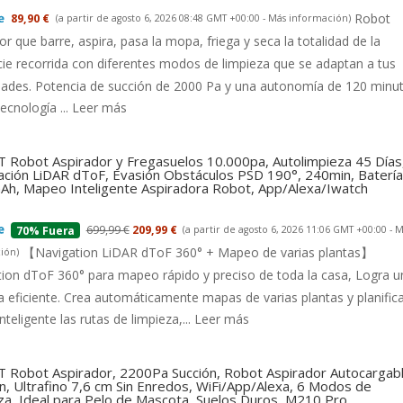
Robot
89,90 €
(a partir de agosto 6, 2026 08:48 GMT +00:00 -
Más información
)
or que barre, aspira, pasa la mopa, friega y seca la totalidad de la
cie recorrida con diferentes modos de limpieza que se adaptan a tus
dades. Potencia de succión de 2000 Pa y una autonomía de 120 minu
tecnología ...
Leer más
 Robot Aspirador y Fregasuelos 10.000pa, Autolimpieza 45 Días
ción LiDAR dToF, Evasión Obstáculos PSD 190°, 240min, Batería
h, Mapeo Inteligente Aspiradora Robot, App/Alexa/Iwatch
699,99 €
209,99 €
(a partir de agosto 6, 2026 11:06 GMT +00:00 -
M
70% Fuera
【Navigation LiDAR dToF 360° + Mapeo de varias plantas】
ión
)
ion dToF 360° para mapeo rápido y preciso de toda la casa, Logra u
a eficiente. Crea automáticamente mapas de varias plantas y planific
nteligente las rutas de limpieza,...
Leer más
 Robot Aspirador, 2200Pa Succión, Robot Aspirador Autocargab
n, Ultrafino 7,6 cm Sin Enredos, WiFi/App/Alexa, 6 Modos de
za, Ideal para Pelo de Mascota, Suelos Duros, M210 Pro