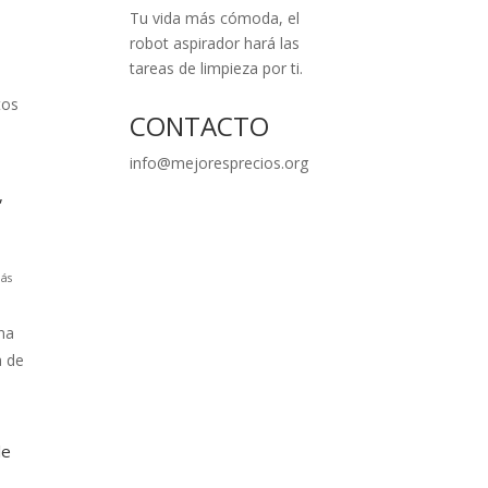
Tu vida más cómoda, el
robot aspirador hará las
tareas de limpieza por ti.
tos
CONTACTO
info@mejoresprecios.org
,
ás
na
a de
le