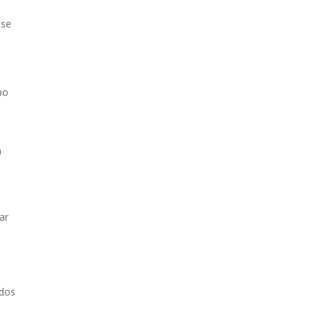
 se
po
a
ar
odos