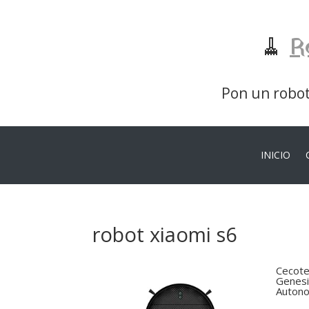
🧹
R
Pon un robot 
INICIO
robot xiaomi s6
Cecote
Genesi
Autono