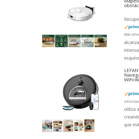
Mapeo 
obstác
Recuper
Más info
alcanza
intensa
esquina
LEFANT
Navega
WiFi/A
informac
utiliza
creando
que evi