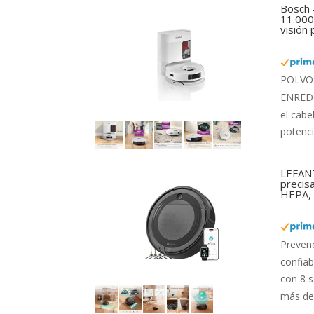
Bosch 
11.000 
visión
POLVO: 
ENREDOS
el cabe
potenci
LEFANT
precis
HEPA, 
Preven
confiab
con 8 s
más de 