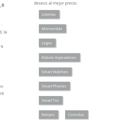
deseos al mejor precio.
a_B
Loterías
 -
Microondas
, la
Legos
ra
Robots Aspiradores
Smart Watches
Smart Phones
ás
nt
Smart Tvs
Relojes
Consolas