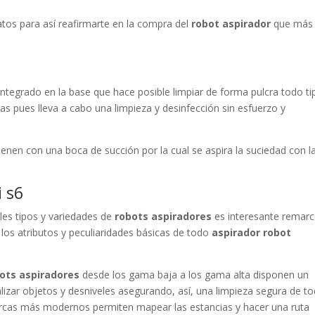
ratos para así reafirmarte en la compra del
robot aspirador
que más
 integrado en la base que hace posible limpiar de forma pulcra todo ti
s pues lleva a cabo una limpieza y desinfección sin esfuerzo y
, tienen con una boca de succión por la cual se aspira la suciedad con l
.
i s6
ples tipos y variedades de
robots aspiradores
es interesante remarc
 los atributos y peculiaridades básicas de todo
aspirador robot
ots aspiradores
desde los gama baja a los gama alta disponen un
alizar objetos y desniveles asegurando, así, una limpieza segura de t
marcas más modernos permiten mapear las estancias y hacer una ruta