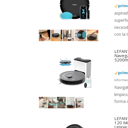
aspirad
superfi
necesi
con la 
LEFANT
Navega
5200mA
informac
Navigat
limpiez
forma i
LEFANT
120 Mi
Limpie