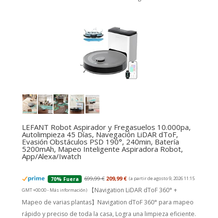
LEFANT Robot Aspirador y Fregasuelos 10.000pa,
Autolimpieza 45 Días, Navegación LiDAR dToF,
Evasión Obstáculos PSD 190°, 240min, Batería
5200mAh, Mapeo Inteligente Aspiradora Robot,
App/Alexa/Iwatch
699,99 €
209,99 €
(a partir de agosto 9, 2026 11:15
70% Fuera
【Navigation LiDAR dToF 360° +
GMT +00:00 -
Más información
)
Mapeo de varias plantas】Navigation dToF 360° para mapeo
rápido y preciso de toda la casa, Logra una limpieza eficiente.