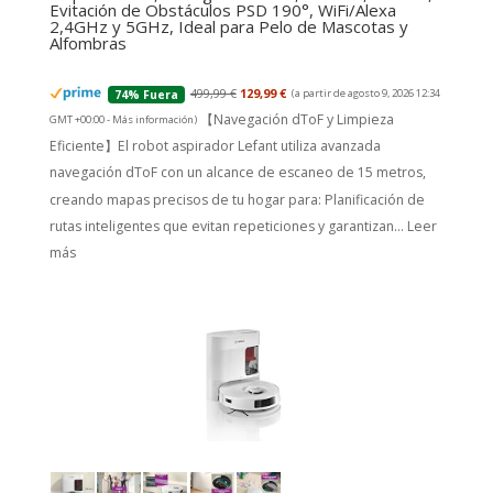
Evitación de Obstáculos PSD 190°, WiFi/Alexa
2,4GHz y 5GHz, Ideal para Pelo de Mascotas y
Alfombras
499,99 €
129,99 €
(a partir de agosto 9, 2026 12:34
74% Fuera
【Navegación dToF y Limpieza
GMT +00:00 -
Más información
)
Eficiente】El robot aspirador Lefant utiliza avanzada
navegación dToF con un alcance de escaneo de 15 metros,
creando mapas precisos de tu hogar para: Planificación de
rutas inteligentes que evitan repeticiones y garantizan...
Leer
más