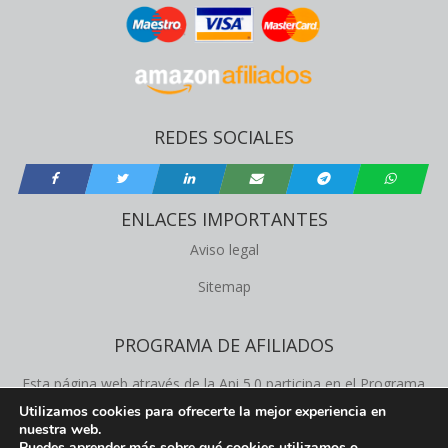
REDES SOCIALES
ENLACES IMPORTANTES
Aviso legal
Sitemap
PROGRAMA DE AFILIADOS
Esta página web através de la Api 5.0 participa en el Programa
de Afiliados de Amazon Product Advertising, este programa
Utilizamos cookies para ofrecerte la mejor experiencia en
nuestra web.
permite a los propietários de la web obtener comisiones de
Puedes aprender más sobre qué cookies utilizamos o