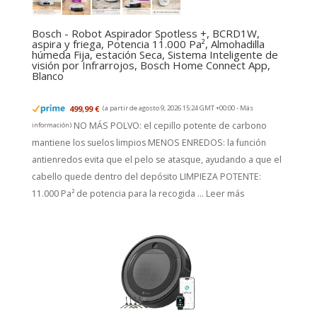
Bosch - Robot Aspirador Spotless +, BCRD1W,
aspira y friega, Potencia 11.000 Pa², Almohadilla
húmeda Fija, estación Seca, Sistema Inteligente de
visión por Infrarrojos, Bosch Home Connect App,
Blanco
499,99 €
(a partir de agosto 9, 2026 15:24 GMT +00:00 -
Más
NO MÁS POLVO: el cepillo potente de carbono
información
)
mantiene los suelos limpios MENOS ENREDOS: la función
antienredos evita que el pelo se atasque, ayudando a que el
cabello quede dentro del depósito LIMPIEZA POTENTE:
11.000 Pa² de potencia para la recogida ...
Leer más