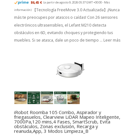
86,45 €
(a partir de agosto 9, 2026 05:37 GMT +00:00 -
Más
【Tecnología FreeMove 3.0 Actualizada】¡Nunca
información
)
más te preocupes por atascos o caídas! Con 26 sensores
electrónicos ultrasensibles, el Lefant M210 detecta
obstáculos en 6D, evitando choques y protegiendo tus
muebles. Si se atasca, dale un poco de tiempo ...
Leer más
iRobot Roomba 105 Combo, Aspirador y
friegasuelos, Clearview LiDAR Mapeo Inteligente,
7000Pa,120 mins,4 Fases, SmartScrub, Evita
obstáculos, Zonas exclusión, Recarga y
reanuda,App, 3 Modos Limpieza_B