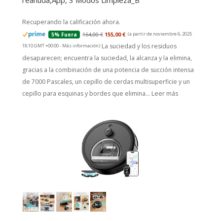
reanuda,App, 3 Modos Limpieza_B
Recuperando la calificación ahora.
164,00 €
155,00 €
(a partir de noviembre 6, 2025
5% Fuera
La suciedad y los residuos
18:10 GMT +00:00 -
Más información
)
desaparecen; encuentra la suciedad, la alcanza y la elimina,
gracias a la combinación de una potencia de succión intensa
de 7000 Pascales, un cepillo de cerdas multisuperficie y un
cepillo para esquinas y bordes que elimina...
Leer más