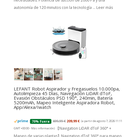
necesidades. Potencia de succión de 2000 Pa y una
autonomía de 120 minutos con la tecnología ...
Leer más
LEFANT Robot Aspirador y Fregasuelos 10.000pa,
Autolimpieza 45 Días, Navegación LiDAR dToF,
Evasión Obstáculos PSD 190°, 240min, Batería
5200mAh, Mapeo Inteligente Aspiradora Robot,
App/Alexa/Iwatch
699,99 €
209,99 €
(a partir de agosto 7, 2026 11:11
70% Fuera
【Navigation LiDAR dToF 360° +
GMT +00:00 -
Más información
)
Mapeo de varias plantas】Navigation dToF 360° para mapeo