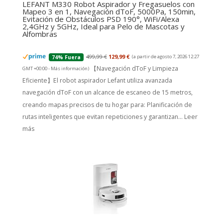
LEFANT M330 Robot Aspirador y Fregasuelos con
Mapeo 3 en 1, Navegación dToF, 5000Pa, 150min,
Evitación de Obstáculos PSD 190°, WiFi/Alexa
2,4GHz y 5GHz, Ideal para Pelo de Mascotas y
Alfombras
499,99 €
129,99 €
(a partir de agosto 7, 2026 12:27
74% Fuera
【Navegación dToF y Limpieza
GMT +00:00 -
Más información
)
Eficiente】El robot aspirador Lefant utiliza avanzada
navegación dToF con un alcance de escaneo de 15 metros,
creando mapas precisos de tu hogar para: Planificación de
rutas inteligentes que evitan repeticiones y garantizan...
Leer
más