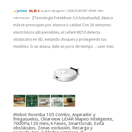
86,45 €
(a partir de agosto 7, 2026 05:29 GMT +00:00 -
Más
【Tecnología FreeMove 3.0 Actualizada】¡Nunca
información
)
más te preocupes por atascos o caídas! Con 26 sensores
electrónicos ultrasensibles, el Lefant M210 detecta
obstáculos en 6D, evitando choques y protegiendo tus
muebles. Si se atasca, dale un poco de tiempo ...
Leer más
iRobot Roomba 105 Combo, Aspirador y
friegasuelos, Clearview LiDAR Mapeo Inteligente,
7000Pa,120 mins,4 Fases, SmartScrub, Evita
obstáculos, Zonas exclusión, Recarga y