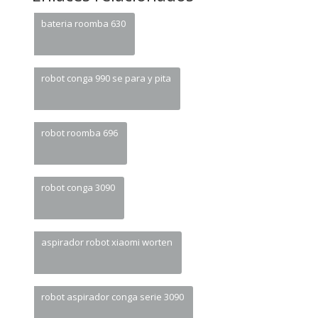
bateria roomba 630
robot conga 990 se para y pita
robot roomba 696
robot conga 3090
aspirador robot xiaomi worten
robot aspirador conga serie 3090