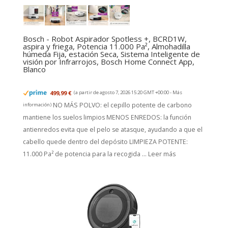
Bosch - Robot Aspirador Spotless +, BCRD1W,
aspira y friega, Potencia 11.000 Pa², Almohadilla
húmeda Fija, estación Seca, Sistema Inteligente de
visión por Infrarrojos, Bosch Home Connect App,
Blanco
499,99 €
(a partir de agosto 7, 2026 15:20 GMT +00:00 -
Más
NO MÁS POLVO: el cepillo potente de carbono
información
)
mantiene los suelos limpios MENOS ENREDOS: la función
antienredos evita que el pelo se atasque, ayudando a que el
cabello quede dentro del depósito LIMPIEZA POTENTE:
11.000 Pa² de potencia para la recogida ...
Leer más