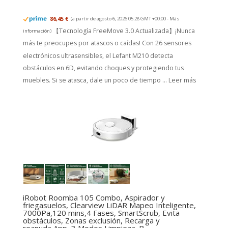
86,45 €
(a partir de agosto 6, 2026 05:28 GMT +00:00 -
Más
【Tecnología FreeMove 3.0 Actualizada】¡Nunca
información
)
más te preocupes por atascos o caídas! Con 26 sensores
electrónicos ultrasensibles, el Lefant M210 detecta
obstáculos en 6D, evitando choques y protegiendo tus
muebles. Si se atasca, dale un poco de tiempo ...
Leer más
iRobot Roomba 105 Combo, Aspirador y
friegasuelos, Clearview LiDAR Mapeo Inteligente,
7000Pa,120 mins,4 Fases, SmartScrub, Evita
obstáculos, Zonas exclusión, Recarga y