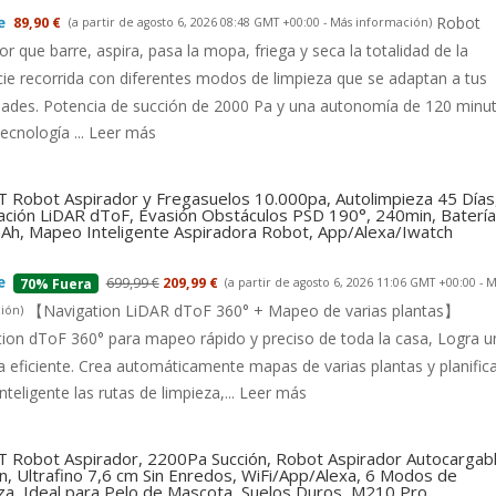
Robot
89,90 €
(a partir de agosto 6, 2026 08:48 GMT +00:00 -
Más información
)
or que barre, aspira, pasa la mopa, friega y seca la totalidad de la
cie recorrida con diferentes modos de limpieza que se adaptan a tus
dades. Potencia de succión de 2000 Pa y una autonomía de 120 minu
tecnología ...
Leer más
 Robot Aspirador y Fregasuelos 10.000pa, Autolimpieza 45 Días
ción LiDAR dToF, Evasión Obstáculos PSD 190°, 240min, Batería
h, Mapeo Inteligente Aspiradora Robot, App/Alexa/Iwatch
699,99 €
209,99 €
(a partir de agosto 6, 2026 11:06 GMT +00:00 -
M
70% Fuera
【Navigation LiDAR dToF 360° + Mapeo de varias plantas】
ión
)
ion dToF 360° para mapeo rápido y preciso de toda la casa, Logra u
a eficiente. Crea automáticamente mapas de varias plantas y planific
nteligente las rutas de limpieza,...
Leer más
 Robot Aspirador, 2200Pa Succión, Robot Aspirador Autocargab
n, Ultrafino 7,6 cm Sin Enredos, WiFi/App/Alexa, 6 Modos de
za, Ideal para Pelo de Mascota, Suelos Duros, M210 Pro