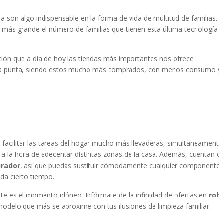
 son algo indispensable en la forma de vida de multitud de familias.
 más grande el número de familias que tienen esta última tecnología
ción que a día de hoy las tiendas más importantes nos ofrece
ía punta, siendo estos mucho más comprados, con menos consumo y
 facilitar las tareas del hogar mucho más llevaderas, simultaneamen
 a la hora de adecentar distintas zonas de la casa. Además, cuentan 
irador
, así que puedas sustituir cómodamente cualquier component
ada cierto tiempo.
te es el momento idóneo. Infórmate de la infinidad de ofertas en
ro
 modelo que más se aproxime con tus ilusiones de limpieza familiar.