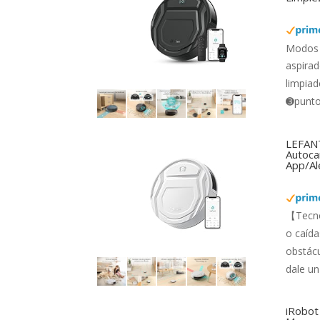
Modos 
aspirad
limpiad
➌punto 
LEFANT
Autocar
App/Al
【Tecno
o caída
obstácu
dale un
iRobot