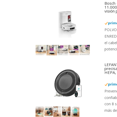
Bosch 
11.000 
visión
POLVO: 
ENREDOS
el cabe
potenci
LEFANT
precis
HEPA, 
Preven
confiab
con 8 s
más de 