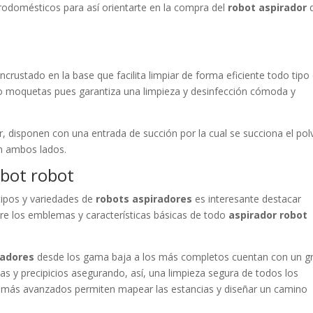
ctrodomésticos para así orientarte en la compra del
robot aspirador
incrustado en la base que facilita limpiar de forma eficiente todo tipo
 o moquetas pues garantiza una limpieza y desinfección cómoda y
rior, disponen con una entrada de succión por la cual se succiona el pol
en ambos lados.
obot robot
 tipos y variedades de
robots aspiradores
es interesante destacar
tre los emblemas y características básicas de todo
aspirador robot
radores
desde los gama baja a los más completos cuentan con un g
sas y precipicios asegurando, así, una limpieza segura de todos los
s más avanzados permiten mapear las estancias y diseñar un camino