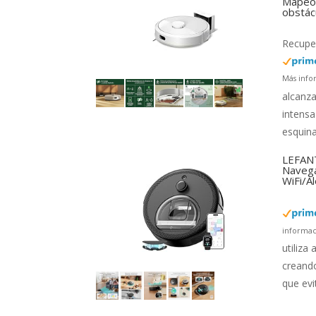
Mapeo 
obstác
Recuper
Más info
alcanza
intensa
esquina
LEFANT
Navega
WiFi/A
informac
utiliza
creando
que evi