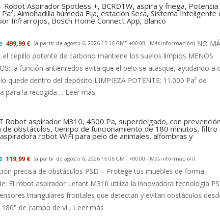
- Robot Aspirador Spotless +, BCRD1W, aspira y friega, Potencia
Pa², Almohadilla húmeda Fija, estación Seca, Sistema Inteligente
 por Infrarrojos, Bosch Home Connect App, Blanco
NO MÁ
499,99 €
(a partir de agosto 6, 2026 15:16 GMT +00:00 -
Más información
)
el cepillo potente de carbono mantiene los suelos limpios MENOS
: la función antienredos evita que el pelo se atasque, ayudando a 
llo quede dentro del depósito LIMPIEZA POTENTE: 11.000 Pa² de
a para la recogida ...
Leer más
 Robot aspirador M310, 4500 Pa, superdelgado, con prevenció
a de obstáculos, tiempo de funcionamiento de 180 minutos, filtro
aspiradora robot WiFi para pelo de animales, alfombras y
119,99 €
(a partir de agosto 6, 2026 16:06 GMT +00:00 -
Más información
)
ción precisa de obstáculos PSD – Protege tus muebles de forma
le: El robot aspirador Lefant M310 utiliza la innovadora tecnología P
ensores triangulares frontales que detectan y evitan obstáculos desd
180° de campo de vi...
Leer más