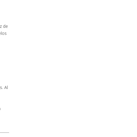
z de
elos
. Al
n