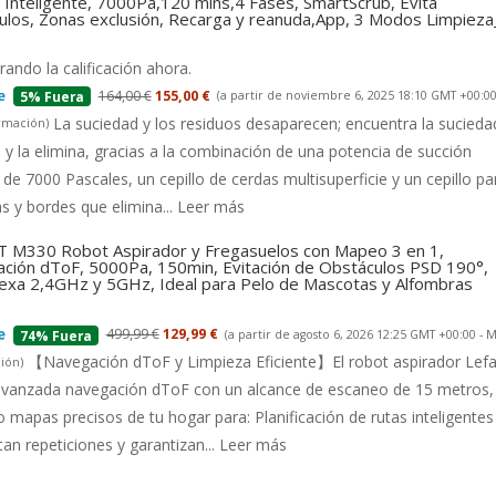
Inteligente, 7000Pa,120 mins,4 Fases, SmartScrub, Evita
ulos, Zonas exclusión, Recarga y reanuda,App, 3 Modos Limpiez
ando la calificación ahora.
164,00 €
155,00 €
(a partir de noviembre 6, 2025 18:10 GMT +00:00
5% Fuera
La suciedad y los residuos desaparecen; encuentra la suciedad
rmación
)
 y la elimina, gracias a la combinación de una potencia de succión
 de 7000 Pascales, un cepillo de cerdas multisuperficie y un cepillo pa
s y bordes que elimina...
Leer más
 M330 Robot Aspirador y Fregasuelos con Mapeo 3 en 1,
ción dToF, 5000Pa, 150min, Evitación de Obstáculos PSD 190°,
lexa 2,4GHz y 5GHz, Ideal para Pelo de Mascotas y Alfombras
499,99 €
129,99 €
(a partir de agosto 6, 2026 12:25 GMT +00:00 -
M
74% Fuera
【Navegación dToF y Limpieza Eficiente】El robot aspirador Lefa
ión
)
 avanzada navegación dToF con un alcance de escaneo de 15 metros,
 mapas precisos de tu hogar para: Planificación de rutas inteligentes
tan repeticiones y garantizan...
Leer más