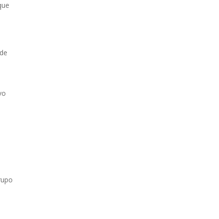
que
 de
vo
rupo