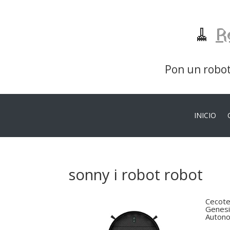
🧹
R
Pon un robot 
INICIO
sonny i robot robot
Cecote
Genesi
Autono