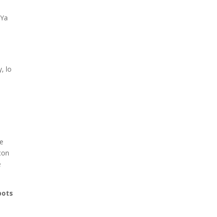
 Ya
, lo
te
con
e
bots