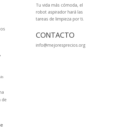
Tu vida más cómoda, el
robot aspirador hará las
tareas de limpieza por ti.
tos
CONTACTO
info@mejoresprecios.org
,
ás
na
a de
le