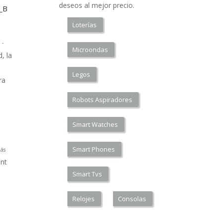
deseos al mejor precio.
a_B
Loterías
 -
Microondas
, la
Legos
ra
Robots Aspiradores
Smart Watches
Smart Phones
ás
nt
Smart Tvs
Relojes
Consolas