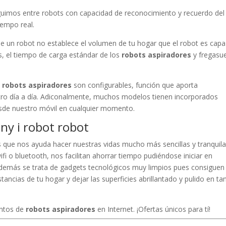
nguimos entre robots con capacidad de reconocimiento y recuerdo del
iempo real.
 un robot no establece el volumen de tu hogar que el robot es capa
s, el tiempo de carga estándar de los
robots aspiradores
y fregasu
e
robots aspiradores
son configurables, función que aporta
ro día a día. Adiconalmente, muchos modelos tienen incorporados
esde nuestro móvil en cualquier momento.
nny i robot robot
 que nos ayuda hacer nuestras vidas mucho más sencillas y tranquilas
fi o bluetooth, nos facilitan ahorrar tiempo pudiéndose iniciar en
 Además se trata de gadgets tecnológicos muy limpios pues consiguen
tancias de tu hogar y dejar las superficies abrillantado y pulido en ta
entos de
robots aspiradores
en Internet. ¡Ofertas únicos para tí!