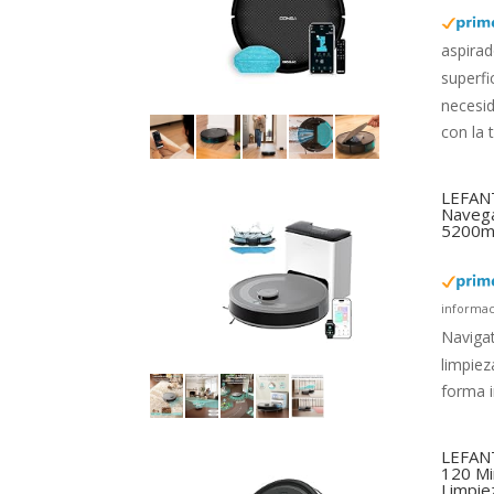
aspirad
superfi
necesi
con la 
LEFANT
Navega
5200mA
informac
Navigat
limpiez
forma i
LEFANT
120 Mi
Limpie