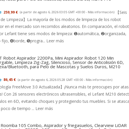
【Seis
259,99 €
(a partir de agosto 6, 2026 03:05 GMT +00:00 -
Más información
)
de Limpieza】La mayoría de los modos de limpieza de los robot
or en el mercado son recorridos aleatorios. En comparación, el robot
or Lefant tiene seis modos de limpieza: ➊automática, ➋organizada,
fijo, ➍borde, ➎progra...
Leer más
 Robot Aspirador 2200Pa, Mini Aspirador Robot 120 Min
gable, Limpieza Zig-Zag, Silencioso, Sensor de Anticolisión 6D,
exa/Bluetooth, para Pelo de Mascotas y Suelos Duros, M210
86,45 €
(a partir de agosto 6, 2026 05:28 GMT +00:00 -
Más información
)
logía FreeMove 3.0 Actualizada】¡Nunca más te preocupes por ata
s! Con 26 sensores electrónicos ultrasensibles, el Lefant M210 detec
los en 6D, evitando choques y protegiendo tus muebles. Si se atasca
 poco de tiempo ...
Leer más
 Roomba 105 Combo, Aspirador y friegasuelos, Clearview LiDAR