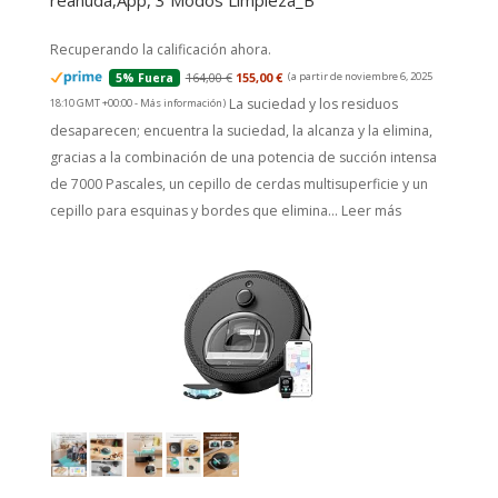
reanuda,App, 3 Modos Limpieza_B
Recuperando la calificación ahora.
164,00 €
155,00 €
(a partir de noviembre 6, 2025
5% Fuera
La suciedad y los residuos
18:10 GMT +00:00 -
Más información
)
desaparecen; encuentra la suciedad, la alcanza y la elimina,
gracias a la combinación de una potencia de succión intensa
de 7000 Pascales, un cepillo de cerdas multisuperficie y un
cepillo para esquinas y bordes que elimina...
Leer más