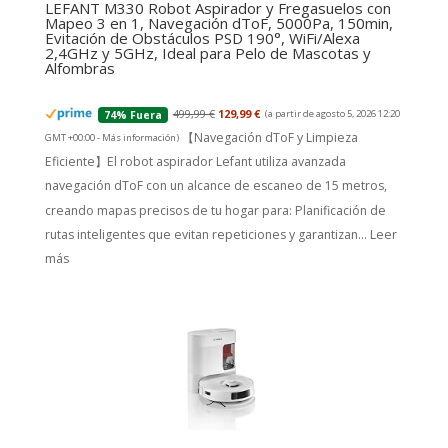
LEFANT M330 Robot Aspirador y Fregasuelos con
Mapeo 3 en 1, Navegación dToF, 5000Pa, 150min,
Evitación de Obstáculos PSD 190°, WiFi/Alexa
2,4GHz y 5GHz, Ideal para Pelo de Mascotas y
Alfombras
499,99 €
129,99 €
(a partir de agosto 5, 2026 12:20
74% Fuera
【Navegación dToF y Limpieza
GMT +00:00 -
Más información
)
Eficiente】El robot aspirador Lefant utiliza avanzada
navegación dToF con un alcance de escaneo de 15 metros,
creando mapas precisos de tu hogar para: Planificación de
rutas inteligentes que evitan repeticiones y garantizan...
Leer
más