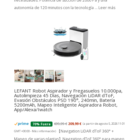
necesidades. Potencia de succión de 2000 Pa y una
autonomía de 120 minutos con la tecnología ...
Leer más
LEFANT Robot Aspirador y Fregasuelos 10.000pa,
Autolimpieza 45 Días, Navegación LiDAR dToF,
Evasión Obstáculos PSD 190°, 240min, Batería
5200mAh, Mapeo Inteligente Aspiradora Robot,
App/Alexa/Iwatch
699,99 €
209,99 €
(a partir de agosto 5, 2026 11:01
70% Fuera
【Navigation LiDAR dToF 360° +
GMT +00:00 -
Más información
)
Mapeo de varias plantas】Navigation dToF 360° para mapeo