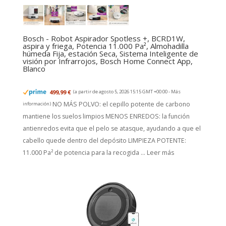
Bosch - Robot Aspirador Spotless +, BCRD1W,
aspira y friega, Potencia 11.000 Pa², Almohadilla
húmeda Fija, estación Seca, Sistema Inteligente de
visión por Infrarrojos, Bosch Home Connect App,
Blanco
499,99 €
(a partir de agosto 5, 2026 15:15 GMT +00:00 -
Más
NO MÁS POLVO: el cepillo potente de carbono
información
)
mantiene los suelos limpios MENOS ENREDOS: la función
antienredos evita que el pelo se atasque, ayudando a que el
cabello quede dentro del depósito LIMPIEZA POTENTE:
11.000 Pa² de potencia para la recogida ...
Leer más