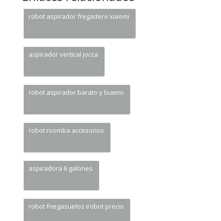
robot aspirador fregadero xiaomi
aspirador vertical jocca
robot aspirador barato y bueno
robot roomba accesorios
aspiradora 6 galones
robot friegasuelos irobot precio