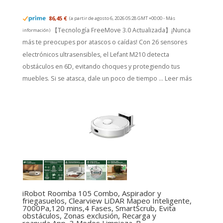
86,45 €
(a partir de agosto 6, 2026 05:28 GMT +00:00 -
Más
【Tecnología FreeMove 3.0 Actualizada】¡Nunca
información
)
más te preocupes por atascos o caídas! Con 26 sensores
electrónicos ultrasensibles, el Lefant M210 detecta
obstáculos en 6D, evitando choques y protegiendo tus
muebles. Si se atasca, dale un poco de tiempo ...
Leer más
iRobot Roomba 105 Combo, Aspirador y
friegasuelos, Clearview LiDAR Mapeo Inteligente,
7000Pa,120 mins,4 Fases, SmartScrub, Evita
obstáculos, Zonas exclusión, Recarga y