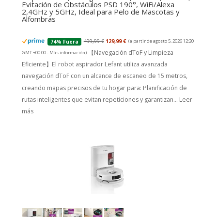
Evitación de Obstáculos PSD 190°, WiFi/Alexa
2,4GHz y 5GHz, Ideal para Pelo de Mascotas y
Alfombras
499,99 €
129,99 €
(a partir de agosto 5, 2026 12:20
74% Fuera
【Navegación dToF y Limpieza
GMT +00:00 -
Más información
)
Eficiente】El robot aspirador Lefant utiliza avanzada
navegación dToF con un alcance de escaneo de 15 metros,
creando mapas precisos de tu hogar para: Planificación de
rutas inteligentes que evitan repeticiones y garantizan...
Leer
más