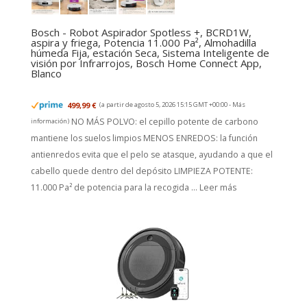
Bosch - Robot Aspirador Spotless +, BCRD1W,
aspira y friega, Potencia 11.000 Pa², Almohadilla
húmeda Fija, estación Seca, Sistema Inteligente de
visión por Infrarrojos, Bosch Home Connect App,
Blanco
499,99 €
(a partir de agosto 5, 2026 15:15 GMT +00:00 -
Más
NO MÁS POLVO: el cepillo potente de carbono
información
)
mantiene los suelos limpios MENOS ENREDOS: la función
antienredos evita que el pelo se atasque, ayudando a que el
cabello quede dentro del depósito LIMPIEZA POTENTE:
11.000 Pa² de potencia para la recogida ...
Leer más