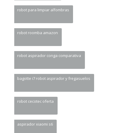
robot para limpiar alfombras
robot roomba amazon
robot aspirador conga comparativa
bagotte i7 robot aspirador y fregasuelos
robot cecotec oferta
aspirador xiaomi s6