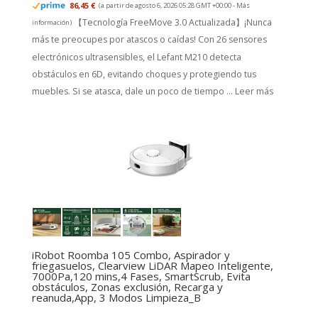
86,45 €
(a partir de agosto 6, 2026 05:28 GMT +00:00 -
Más
【Tecnología FreeMove 3.0 Actualizada】¡Nunca
información
)
más te preocupes por atascos o caídas! Con 26 sensores
electrónicos ultrasensibles, el Lefant M210 detecta
obstáculos en 6D, evitando choques y protegiendo tus
muebles. Si se atasca, dale un poco de tiempo ...
Leer más
iRobot Roomba 105 Combo, Aspirador y
friegasuelos, Clearview LiDAR Mapeo Inteligente,
7000Pa,120 mins,4 Fases, SmartScrub, Evita
obstáculos, Zonas exclusión, Recarga y
reanuda,App, 3 Modos Limpieza_B