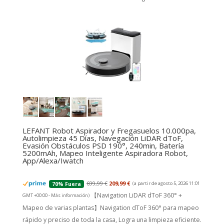
LEFANT Robot Aspirador y Fregasuelos 10.000pa,
Autolimpieza 45 Días, Navegación LiDAR dToF,
Evasión Obstáculos PSD 190°, 240min, Batería
5200mAh, Mapeo Inteligente Aspiradora Robot,
App/Alexa/Iwatch
699,99 €
209,99 €
(a partir de agosto 5, 2026 11:01
70% Fuera
【Navigation LiDAR dToF 360° +
GMT +00:00 -
Más información
)
Mapeo de varias plantas】Navigation dToF 360° para mapeo
rápido y preciso de toda la casa, Logra una limpieza eficiente.