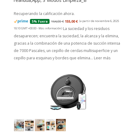
reanuda,App, 3 Modos Limpieza_B
Recuperando la calificación ahora.
164,00 €
155,00 €
(a partir de noviembre 6, 2025
5% Fuera
La suciedad y los residuos
18:10 GMT +00:00 -
Más información
)
desaparecen; encuentra la suciedad, la alcanza y la elimina,
gracias a la combinación de una potencia de succión intensa
de 7000 Pascales, un cepillo de cerdas multisuperficie y un
cepillo para esquinas y bordes que elimina...
Leer más