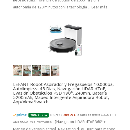
necesidades. Potencia de succión de 2000 Pa y una
autonomía de 120 minutos con la tecnología ...
Leer más
LEFANT Robot Aspirador y Fregasuelos 10.000pa,
Autolimpieza 45 Días, Navegación LiDAR dToF,
Evasión Obstáculos PSD 190°, 240min, Batería
5200mAh, Mapeo Inteligente Aspiradora Robot,
App/Alexa/Iwatch
699,99 €
209,99 €
(a partir de agosto 7, 2026 11:11
70% Fuera
【Navigation LiDAR dToF 360° +
GMT +00:00 -
Más información
)
Mapeo de varias plantas】Navigation dToF 360° para mapeo