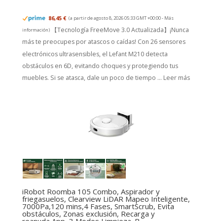
86,45 €
(a partir de agosto 8, 2026 05:33 GMT +00:00 -
Más
【Tecnología FreeMove 3.0 Actualizada】¡Nunca
información
)
más te preocupes por atascos o caídas! Con 26 sensores
electrónicos ultrasensibles, el Lefant M210 detecta
obstáculos en 6D, evitando choques y protegiendo tus
muebles. Si se atasca, dale un poco de tiempo ...
Leer más
iRobot Roomba 105 Combo, Aspirador y
friegasuelos, Clearview LiDAR Mapeo Inteligente,
7000Pa,120 mins,4 Fases, SmartScrub, Evita
obstáculos, Zonas exclusión, Recarga y