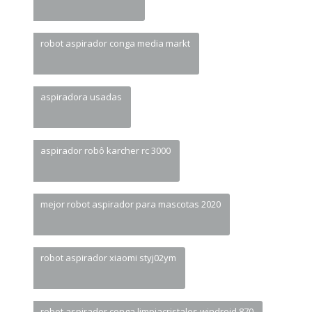
robot aspirador conga media markt
aspiradora usadas
aspirador robô karcher rc 3000
mejor robot aspirador para mascotas 2020
robot aspirador xiaomi styj02ym
robot aspirador conga limpiacristales windroid 870