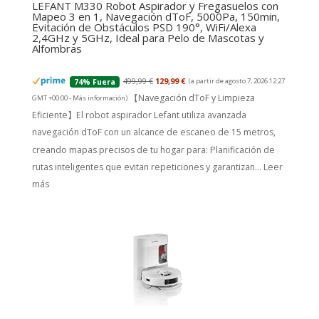
LEFANT M330 Robot Aspirador y Fregasuelos con
Mapeo 3 en 1, Navegación dToF, 5000Pa, 150min,
Evitación de Obstáculos PSD 190°, WiFi/Alexa
2,4GHz y 5GHz, Ideal para Pelo de Mascotas y
Alfombras
499,99 €
129,99 €
(a partir de agosto 7, 2026 12:27
74% Fuera
【Navegación dToF y Limpieza
GMT +00:00 -
Más información
)
Eficiente】El robot aspirador Lefant utiliza avanzada
navegación dToF con un alcance de escaneo de 15 metros,
creando mapas precisos de tu hogar para: Planificación de
rutas inteligentes que evitan repeticiones y garantizan...
Leer
más