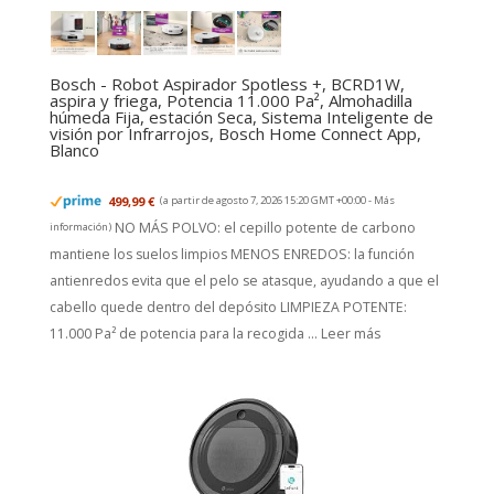
Bosch - Robot Aspirador Spotless +, BCRD1W,
aspira y friega, Potencia 11.000 Pa², Almohadilla
húmeda Fija, estación Seca, Sistema Inteligente de
visión por Infrarrojos, Bosch Home Connect App,
Blanco
499,99 €
(a partir de agosto 7, 2026 15:20 GMT +00:00 -
Más
NO MÁS POLVO: el cepillo potente de carbono
información
)
mantiene los suelos limpios MENOS ENREDOS: la función
antienredos evita que el pelo se atasque, ayudando a que el
cabello quede dentro del depósito LIMPIEZA POTENTE:
11.000 Pa² de potencia para la recogida ...
Leer más