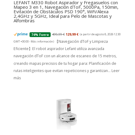
LEFANT M330 Robot Aspirador y Fregasuelos con
Mapeo 3 en 1, Navegación dToF, 5000Pa, 150min,
Evitación de Obstáculos PSD 190°, WiFi/Alexa
2,4GHz y 5GHz, Ideal para Pelo de Mascotas y
Alfombras
499,99 €
129,99 €
(a partir de agosto 8, 2026 12:30
74% Fuera
【Navegación dToF y Limpieza
GMT +00:00 -
Más información
)
Eficiente】El robot aspirador Lefant utiliza avanzada
navegación dToF con un alcance de escaneo de 15 metros,
creando mapas precisos de tu hogar para: Planificación de
rutas inteligentes que evitan repeticiones y garantizan...
Leer
más