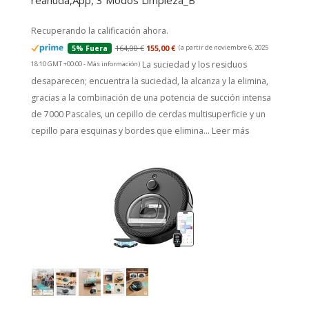
reanuda,App, 3 Modos Limpieza_B
Recuperando la calificación ahora.
164,00 €
155,00 €
(a partir de noviembre 6, 2025
5% Fuera
La suciedad y los residuos
18:10 GMT +00:00 -
Más información
)
desaparecen; encuentra la suciedad, la alcanza y la elimina,
gracias a la combinación de una potencia de succión intensa
de 7000 Pascales, un cepillo de cerdas multisuperficie y un
cepillo para esquinas y bordes que elimina...
Leer más