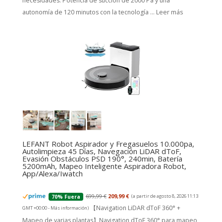
necesidades. Potencia de succión de 2000 Pa y una
autonomía de 120 minutos con la tecnología ...
Leer más
LEFANT Robot Aspirador y Fregasuelos 10.000pa,
Autolimpieza 45 Días, Navegación LiDAR dToF,
Evasión Obstáculos PSD 190°, 240min, Batería
5200mAh, Mapeo Inteligente Aspiradora Robot,
App/Alexa/Iwatch
699,99 €
209,99 €
(a partir de agosto 8, 2026 11:13
70% Fuera
【Navigation LiDAR dToF 360° +
GMT +00:00 -
Más información
)
Mapeo de varias plantas】Navigation dToF 360° para mapeo