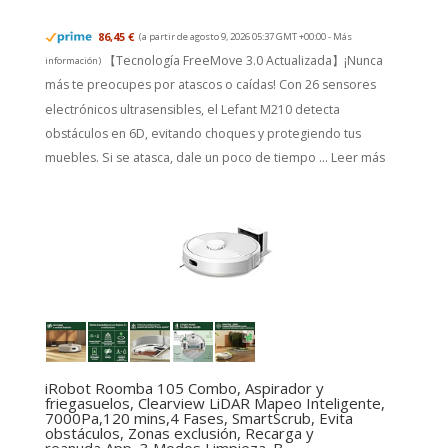
86,45 €
(a partir de agosto 9, 2026 05:37 GMT +00:00 -
Más
【Tecnología FreeMove 3.0 Actualizada】¡Nunca
información
)
más te preocupes por atascos o caídas! Con 26 sensores
electrónicos ultrasensibles, el Lefant M210 detecta
obstáculos en 6D, evitando choques y protegiendo tus
muebles. Si se atasca, dale un poco de tiempo ...
Leer más
iRobot Roomba 105 Combo, Aspirador y
friegasuelos, Clearview LiDAR Mapeo Inteligente,
7000Pa,120 mins,4 Fases, SmartScrub, Evita
obstáculos, Zonas exclusión, Recarga y