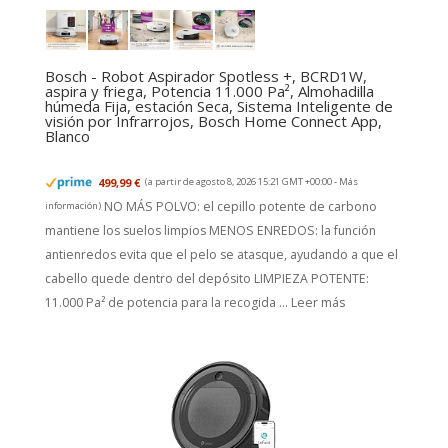
Bosch - Robot Aspirador Spotless +, BCRD1W,
aspira y friega, Potencia 11.000 Pa², Almohadilla
húmeda Fija, estación Seca, Sistema Inteligente de
visión por Infrarrojos, Bosch Home Connect App,
Blanco
499,99 €
(a partir de agosto 8, 2026 15:21 GMT +00:00 -
Más
NO MÁS POLVO: el cepillo potente de carbono
información
)
mantiene los suelos limpios MENOS ENREDOS: la función
antienredos evita que el pelo se atasque, ayudando a que el
cabello quede dentro del depósito LIMPIEZA POTENTE:
11.000 Pa² de potencia para la recogida ...
Leer más