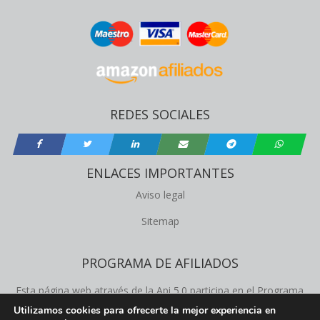
REDES SOCIALES
ENLACES IMPORTANTES
Aviso legal
Sitemap
PROGRAMA DE AFILIADOS
Esta página web através de la Api 5.0 participa en el Programa
de Afiliados de Amazon Product Advertising, este programa
Utilizamos cookies para ofrecerte la mejor experiencia en