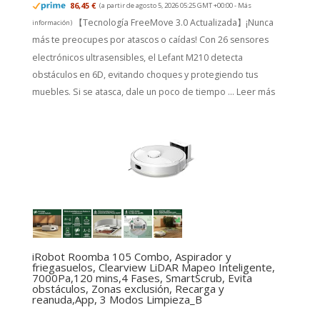
86,45 €
(a partir de agosto 5, 2026 05:25 GMT +00:00 -
Más
【Tecnología FreeMove 3.0 Actualizada】¡Nunca
información
)
más te preocupes por atascos o caídas! Con 26 sensores
electrónicos ultrasensibles, el Lefant M210 detecta
obstáculos en 6D, evitando choques y protegiendo tus
muebles. Si se atasca, dale un poco de tiempo ...
Leer más
iRobot Roomba 105 Combo, Aspirador y
friegasuelos, Clearview LiDAR Mapeo Inteligente,
7000Pa,120 mins,4 Fases, SmartScrub, Evita
obstáculos, Zonas exclusión, Recarga y
reanuda,App, 3 Modos Limpieza_B