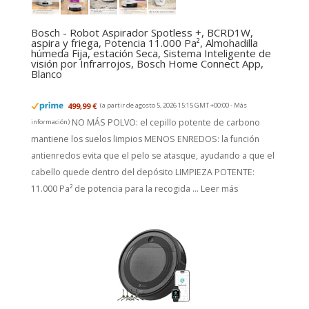
Bosch - Robot Aspirador Spotless +, BCRD1W,
aspira y friega, Potencia 11.000 Pa², Almohadilla
húmeda Fija, estación Seca, Sistema Inteligente de
visión por Infrarrojos, Bosch Home Connect App,
Blanco
499,99 €
(a partir de agosto 5, 2026 15:15 GMT +00:00 -
Más
NO MÁS POLVO: el cepillo potente de carbono
información
)
mantiene los suelos limpios MENOS ENREDOS: la función
antienredos evita que el pelo se atasque, ayudando a que el
cabello quede dentro del depósito LIMPIEZA POTENTE:
11.000 Pa² de potencia para la recogida ...
Leer más