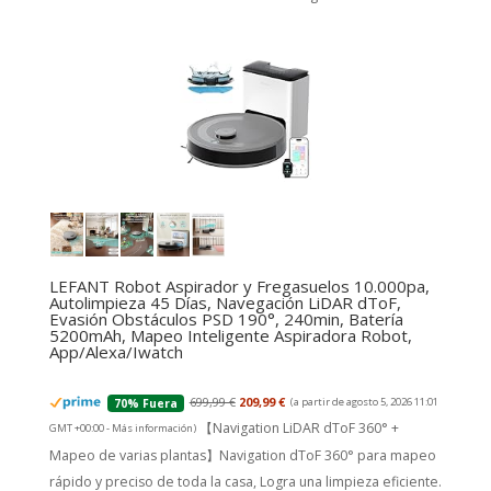
LEFANT Robot Aspirador y Fregasuelos 10.000pa,
Autolimpieza 45 Días, Navegación LiDAR dToF,
Evasión Obstáculos PSD 190°, 240min, Batería
5200mAh, Mapeo Inteligente Aspiradora Robot,
App/Alexa/Iwatch
699,99 €
209,99 €
(a partir de agosto 5, 2026 11:01
70% Fuera
【Navigation LiDAR dToF 360° +
GMT +00:00 -
Más información
)
Mapeo de varias plantas】Navigation dToF 360° para mapeo
rápido y preciso de toda la casa, Logra una limpieza eficiente.