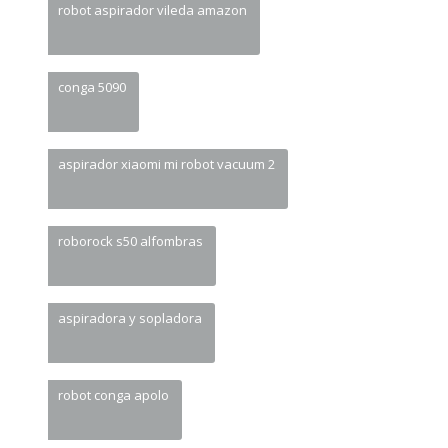
robot aspirador vileda amazon
conga 5090
aspirador xiaomi mi robot vacuum 2
roborock s50 alfombras
aspiradora y sopladora
robot conga apolo