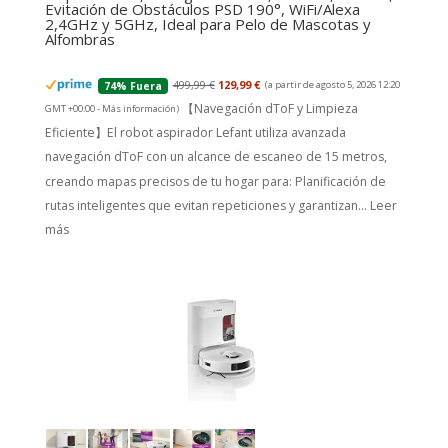
Evitación de Obstáculos PSD 190°, WiFi/Alexa
2,4GHz y 5GHz, Ideal para Pelo de Mascotas y
Alfombras
499,99 €
129,99 €
(a partir de agosto 5, 2026 12:20
74% Fuera
【Navegación dToF y Limpieza
GMT +00:00 -
Más información
)
Eficiente】El robot aspirador Lefant utiliza avanzada
navegación dToF con un alcance de escaneo de 15 metros,
creando mapas precisos de tu hogar para: Planificación de
rutas inteligentes que evitan repeticiones y garantizan...
Leer
más