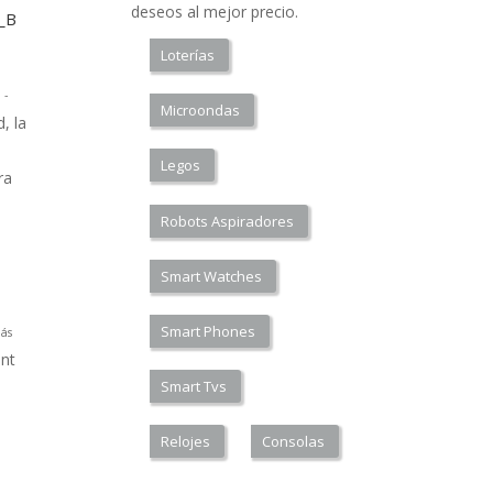
deseos al mejor precio.
a_B
Loterías
 -
Microondas
, la
Legos
ra
Robots Aspiradores
Smart Watches
Smart Phones
ás
nt
Smart Tvs
Relojes
Consolas