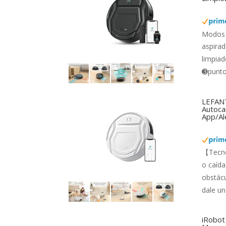
Modos 
aspirad
limpiad
➌punto 
LEFANT
Autocar
App/Al
【Tecno
o caída
obstácu
dale un
iRobot