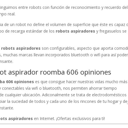
tinguimos entre robots con función de reconocimiento y recuerdo del
mpo real.
a de un robot no define el volumen de superficie que éste es capaz 
mpo de recarga estándar de los
robots aspiradores
y fregasuelos se
e
robots aspiradores
son configurables, aspecto que aporta comod
s, muchas marcas llevan incorporados bluetooth o wifi para así pode
nsante.
obot aspirador roomba 606 opiniones
ba 606 opiniones
es que consigue hacer nuestras vidas mucho más
y conectables vía wifi o bluetooth, nos permiten ahorrar tiempo
e cualquier ubicación. Adiconalmente se trata de electrodomésticos
iar la suciedad de todos y cada uno de los rincones de tu hogar y de
instante.
bots aspiradores
en Internet. ¡Ofertas exclusivos para tí!