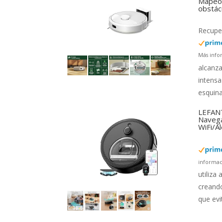
Mapeo 
obstác
Recuper
Más info
alcanza
intensa
esquina
LEFANT
Navega
WiFi/A
informac
utiliza
creando
que evi