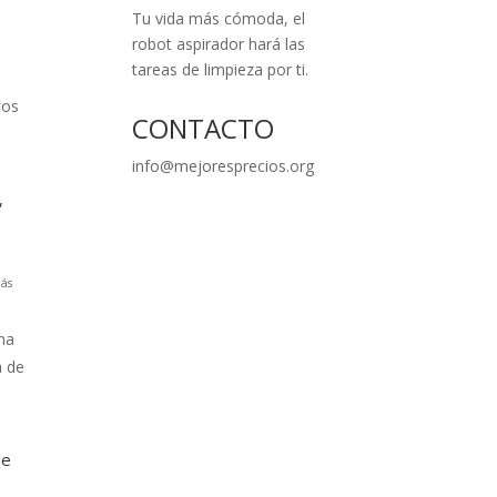
Tu vida más cómoda, el
robot aspirador hará las
tareas de limpieza por ti.
tos
CONTACTO
info@mejoresprecios.org
,
ás
na
a de
le