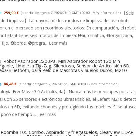
【Seis
259,99 €
(a partir de agosto 7, 2026 03:10 GMT +00:00 -
Más información
)
de Limpieza】La mayoría de los modos de limpieza de los robot
or en el mercado son recorridos aleatorios. En comparación, el robot
or Lefant tiene seis modos de limpieza: ➊automática, ➋organizada,
fijo, ➍borde, ➎progra...
Leer más
 Robot Aspirador 2200Pa, Mini Aspirador Robot 120 Min
gable, Limpieza Zig-Zag, Silencioso, Sensor de Anticolisión 6D,
exa/Bluetooth, para Pelo de Mascotas y Suelos Duros, M210
86,45 €
(a partir de agosto 7, 2026 05:29 GMT +00:00 -
Más información
)
logía FreeMove 3.0 Actualizada】¡Nunca más te preocupes por ata
s! Con 26 sensores electrónicos ultrasensibles, el Lefant M210 detec
los en 6D, evitando choques y protegiendo tus muebles. Si se atasca
 poco de tiempo ...
Leer más
 Roomba 105 Combo, Aspirador y friegasuelos, Clearview LiDAR