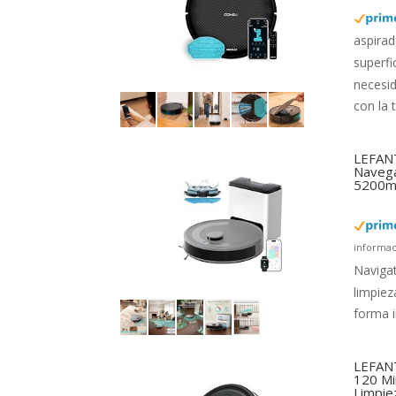
aspirad
superfi
necesi
con la 
LEFANT
Navega
5200mA
informac
Navigat
limpiez
forma i
LEFANT
120 Mi
Limpie