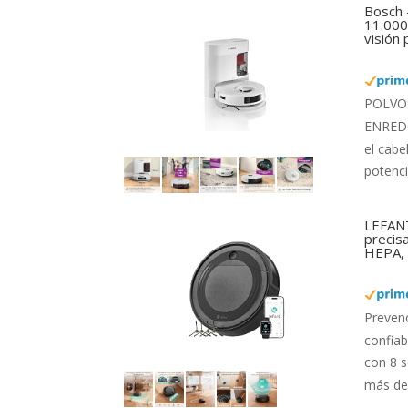
Bosch 
11.000 
visión
POLVO: 
ENREDOS
el cabe
potenci
LEFANT
precis
HEPA, 
Preven
confiab
con 8 s
más de 