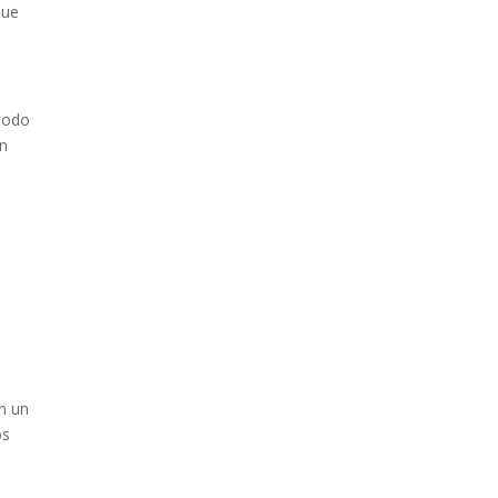
ue
 todo
in
a
n un
os