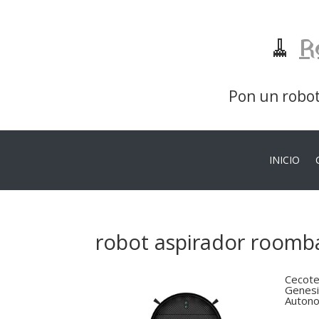
🧹
R
Pon un robot 
INICIO
robot aspirador roomb
Cecote
Genesi
Autono