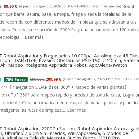
Robot
89,90 €
(a partir de agosto 7, 2026 08:50 GMT +00:00 -
Más información
)
or que barre, aspira, pasa la mopa, friega y seca la totalidad de la
cie recorrida con diferentes modos de limpieza que se adaptan a tus
dades. Potencia de succión de 2000 Pa y una autonomía de 120 minu
tecnología ...
Leer más
 Robot Aspirador y Fregasuelos 10.000pa, Autolimpieza 45 Días
ción LiDAR dToF, Evasión Obstáculos PSD 190°, 240min, Batería
h, Mapeo Inteligente Aspiradora Robot, App/Alexa/Iwatch
699,99 €
209,99 €
(a partir de agosto 7, 2026 11:11 GMT +00:00 -
M
70% Fuera
【Navigation LiDAR dToF 360° + Mapeo de varias plantas】
ión
)
ion dToF 360° para mapeo rápido y preciso de toda la casa, Logra u
a eficiente. Crea automáticamente mapas de varias plantas y planific
nteligente las rutas de limpieza,...
Leer más
 Robot Aspirador, 2200Pa Succión, Robot Aspirador Autocargab
n, Ultrafino 7,6 cm Sin Enredos, WiFi/App/Alexa, 6 Modos de
za, Ideal para Pelo de Mascota, Suelos Duros, M210 Pro