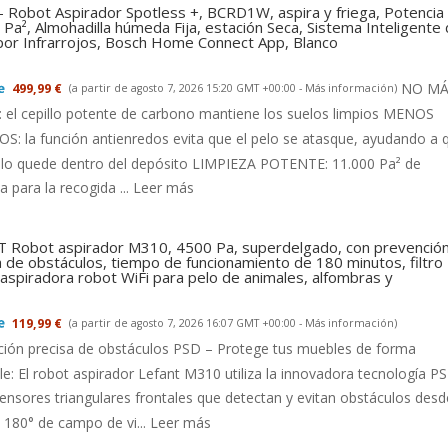
- Robot Aspirador Spotless +, BCRD1W, aspira y friega, Potencia
Pa², Almohadilla húmeda Fija, estación Seca, Sistema Inteligente
 por Infrarrojos, Bosch Home Connect App, Blanco
NO MÁ
499,99 €
(a partir de agosto 7, 2026 15:20 GMT +00:00 -
Más información
)
el cepillo potente de carbono mantiene los suelos limpios MENOS
: la función antienredos evita que el pelo se atasque, ayudando a 
llo quede dentro del depósito LIMPIEZA POTENTE: 11.000 Pa² de
a para la recogida ...
Leer más
 Robot aspirador M310, 4500 Pa, superdelgado, con prevenció
a de obstáculos, tiempo de funcionamiento de 180 minutos, filtro
aspiradora robot WiFi para pelo de animales, alfombras y
119,99 €
(a partir de agosto 7, 2026 16:07 GMT +00:00 -
Más información
)
ción precisa de obstáculos PSD – Protege tus muebles de forma
le: El robot aspirador Lefant M310 utiliza la innovadora tecnología P
ensores triangulares frontales que detectan y evitan obstáculos desd
180° de campo de vi...
Leer más