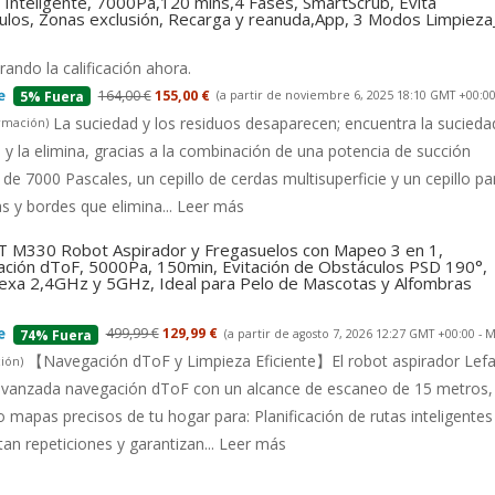
Inteligente, 7000Pa,120 mins,4 Fases, SmartScrub, Evita
ulos, Zonas exclusión, Recarga y reanuda,App, 3 Modos Limpiez
ando la calificación ahora.
164,00 €
155,00 €
(a partir de noviembre 6, 2025 18:10 GMT +00:00
5% Fuera
La suciedad y los residuos desaparecen; encuentra la suciedad
rmación
)
 y la elimina, gracias a la combinación de una potencia de succión
 de 7000 Pascales, un cepillo de cerdas multisuperficie y un cepillo pa
s y bordes que elimina...
Leer más
 M330 Robot Aspirador y Fregasuelos con Mapeo 3 en 1,
ción dToF, 5000Pa, 150min, Evitación de Obstáculos PSD 190°,
lexa 2,4GHz y 5GHz, Ideal para Pelo de Mascotas y Alfombras
499,99 €
129,99 €
(a partir de agosto 7, 2026 12:27 GMT +00:00 -
M
74% Fuera
【Navegación dToF y Limpieza Eficiente】El robot aspirador Lefa
ión
)
 avanzada navegación dToF con un alcance de escaneo de 15 metros,
 mapas precisos de tu hogar para: Planificación de rutas inteligentes
tan repeticiones y garantizan...
Leer más