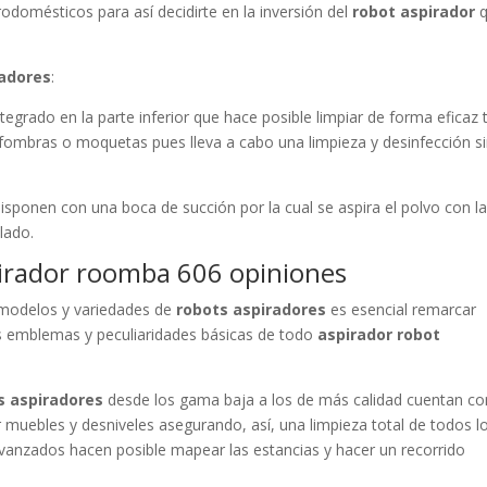
rodomésticos para así decidirte en la inversión del
robot aspirador
q
radores
:
ntegrado en la parte inferior que hace posible limpiar de forma eficaz
lfombras o moquetas pues lleva a cabo una limpieza y desinfección s
, disponen con una boca de succión por la cual se aspira el polvo con l
lado.
pirador roomba 606 opiniones
s modelos y variedades de
robots aspiradores
es esencial remarcar
los emblemas y peculiaridades básicas de todo
aspirador robot
s aspiradores
desde los gama baja a los de más calidad cuentan co
r muebles y desniveles asegurando, así, una limpieza total de todos l
vanzados hacen posible mapear las estancias y hacer un recorrido