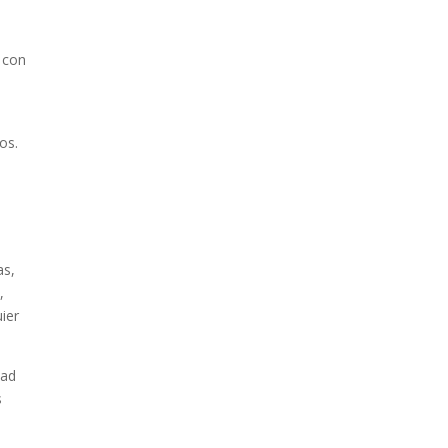
 con
os.
as,
,
ier
dad
s