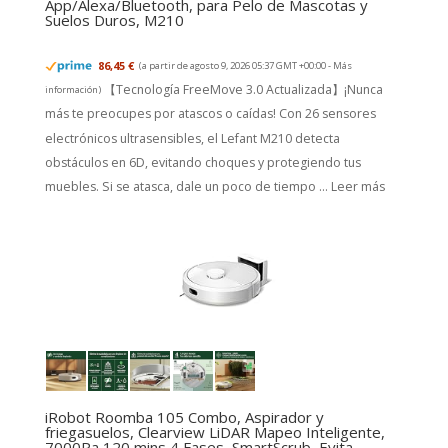
App/Alexa/Bluetooth, para Pelo de Mascotas y
Suelos Duros, M210
86,45 €
(a partir de agosto 9, 2026 05:37 GMT +00:00 -
Más
【Tecnología FreeMove 3.0 Actualizada】¡Nunca
información
)
más te preocupes por atascos o caídas! Con 26 sensores
electrónicos ultrasensibles, el Lefant M210 detecta
obstáculos en 6D, evitando choques y protegiendo tus
muebles. Si se atasca, dale un poco de tiempo ...
Leer más
iRobot Roomba 105 Combo, Aspirador y
friegasuelos, Clearview LiDAR Mapeo Inteligente,
7000Pa,120 mins,4 Fases, SmartScrub, Evita