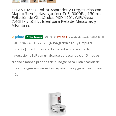
LEFANT M330 Robot Aspirador y Fregasuelos con
Mapeo 3 en 1, Navegación dToF, 5000Pa, 150min,
Evitación de Obstáculos PSD 190°, WiFi/Alexa
2,4GHz y 5GHz, Ideal para Pelo de Mascotas y
Alfombras
499,99 €
129,99 €
(a partir de agosto 8, 2026 12:30
74% Fuera
【Navegación dToF y Limpieza
GMT +00:00 -
Más información
)
Eficiente】El robot aspirador Lefant utiliza avanzada
navegación dToF con un alcance de escaneo de 15 metros,
creando mapas precisos de tu hogar para: Planificación de
rutas inteligentes que evitan repeticiones y garantizan...
Leer
más