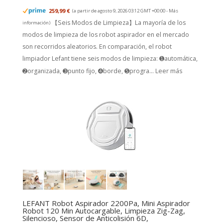
259,99 €
(a partir de agosto 9, 2026 03:12 GMT +00:00 -
Más
【Seis Modos de Limpieza】La mayoría de los
información
)
modos de limpieza de los robot aspirador en el mercado
son recorridos aleatorios. En comparación, el robot
limpiador Lefant tiene seis modos de limpieza: ➊automática,
➋organizada, ➌punto fijo, ➍borde, ➎progra...
Leer más
LEFANT Robot Aspirador 2200Pa, Mini Aspirador
Robot 120 Min Autocargable, Limpieza Zig-Zag,
Silencioso, Sensor de Anticolisión 6D,