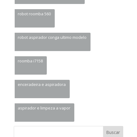
robot roomba 560
robot aspirador conga ultimo modelo
roomba i7158
enceradeira e aspiradora
aspirador e limpeza a vapor
Buscar