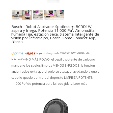
Bosch - Robot Aspirador Spotless +, BCRD1W,
aspira y friega, Potencia 11.000 Pa², Almohadilla
húmeda Fija, estación Seca, Sistema Inteligente de
visión por Infrarrojos, Bosch Home Connect App,
Blanco
499,99 €
(a partir de agosto 8, 2026 15:21 GMT +00:00 -
Más
NO MÁS POLVO: el cepillo potente de carbono
información
)
mantiene los suelos limpios MENOS ENREDOS: la función
antienredos evita que el pelo se atasque, ayudando a que el
cabello quede dentro del depósito LIMPIEZA POTENTE:
11.000 Pa² de potencia para la recogida ...
Leer más