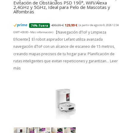
Evitación de Obstáculos PSD 190°, WiFi/Alexa
2,4GHz y 5GHz, Ideal para Pelo de Mascotas y
Alfombras
499,99 €
129,99 €
(a partir de agosto 9, 2026 12:34
74% Fuera
【Navegación dToF y Limpieza
GMT +00:00 -
Más información
)
Eficiente】El robot aspirador Lefant utiliza avanzada
navegación dToF con un alcance de escaneo de 15 metros,
creando mapas precisos de tu hogar para: Planificación de
rutas inteligentes que evitan repeticiones y garantizan...
Leer
más