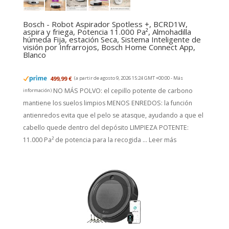
Bosch - Robot Aspirador Spotless +, BCRD1W,
aspira y friega, Potencia 11.000 Pa², Almohadilla
húmeda Fija, estación Seca, Sistema Inteligente de
visión por Infrarrojos, Bosch Home Connect App,
Blanco
499,99 €
(a partir de agosto 9, 2026 15:24 GMT +00:00 -
Más
NO MÁS POLVO: el cepillo potente de carbono
información
)
mantiene los suelos limpios MENOS ENREDOS: la función
antienredos evita que el pelo se atasque, ayudando a que el
cabello quede dentro del depósito LIMPIEZA POTENTE:
11.000 Pa² de potencia para la recogida ...
Leer más