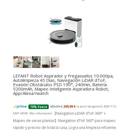
LEFANT Robot Aspirador y Fregasuelos 10.000pa,
Autolimpieza 45 Días, Navegación LiDAR dToF,
Evasión Obstáculos PSD 190°, 240min, Batería
5200mAh, Mapeo Inteligente Aspiradora Robot,
App/Alexa/Iwatch
699,99 €
209,99 €
(a partir de agosto 9, 2026 11:15
70% Fuera
【Navigation LiDAR dToF 360° +
GMT +00:00 -
Más información
)
Mapeo de varias plantas】Navigation dToF 360° para mapeo
rápido y preciso de toda la casa, Logra una limpieza eficiente.