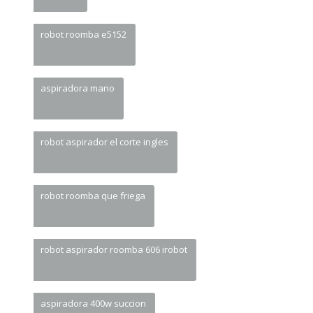
robot roomba e5152
aspiradora mano
robot aspirador el corte ingles
robot roomba que friega
robot aspirador roomba 606 irobot
aspiradora 400w succion