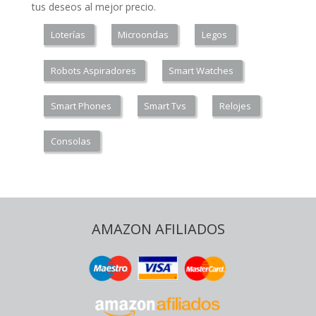
tus deseos al mejor precio.
Loterías
Microondas
Legos
Robots Aspiradores
Smart Watches
Smart Phones
Smart Tvs
Relojes
Consolas
AMAZON AFILIADOS